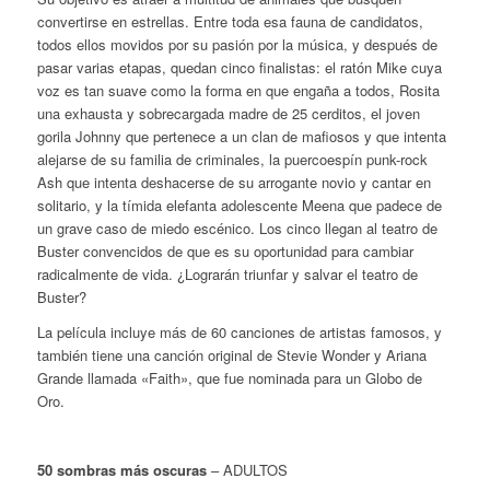
convertirse en estrellas. Entre toda esa fauna de candidatos,
todos ellos movidos por su pasión por la música, y después de
pasar varias etapas, quedan cinco finalistas: el ratón Mike cuya
voz es tan suave como la forma en que engaña a todos, Rosita
una exhausta y sobrecargada madre de 25 cerditos, el joven
gorila Johnny que pertenece a un clan de mafiosos y que intenta
alejarse de su familia de criminales, la puercoespín punk-rock
Ash que intenta deshacerse de su arrogante novio y cantar en
solitario, y la tímida elefanta adolescente Meena que padece de
un grave caso de miedo escénico. Los cinco llegan al teatro de
Buster convencidos de que es su oportunidad para cambiar
radicalmente de vida. ¿Lograrán triunfar y salvar el teatro de
Buster?
La película incluye más de 60 canciones de artistas famosos, y
también tiene una canción original de Stevie Wonder y Ariana
Grande llamada «Faith», que fue nominada para un Globo de
Oro.
50 sombras más oscuras
– ADULTOS