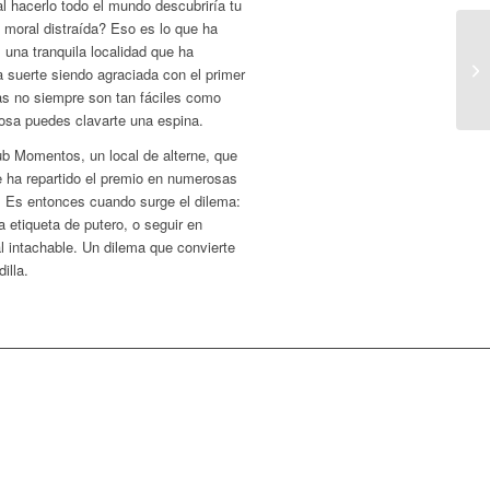
al hacerlo todo el mundo descubriría tu
e moral distraída? Eso es lo que ha
 una tranquila localidad que ha
la suerte siendo agraciada con el primer
sas no siempre son tan fáciles como
rosa puedes clavarte una espina.
lub Momentos, un local de alterne, que
e ha repartido el premio en numerosas
s. Es entonces cuando surge el dilema:
a etiqueta de putero, o seguir en
l intachable. Un dilema que convierte
illa.