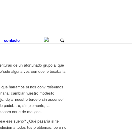
contacto
enturas de un afortunado grupo al que
 soñado alguna vez con que le tocaba la
o que haríamos si nos convirtiésemos
mañana: cambiar nuestro modesto
ujo, dejar nuestro tercero sin ascensor
 de pádel… o, simplemente, la
n sonoro corte de mangas.
ese ese sueño? ¿Qué pasaría si te
solución a todos tus problemas, pero no