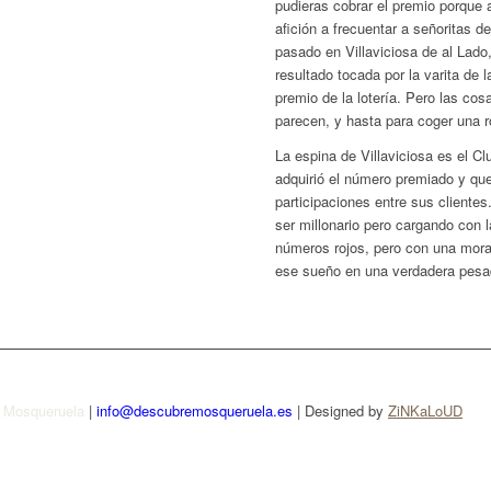
pudieras cobrar el premio porque 
afición a frecuentar a señoritas d
pasado en Villaviciosa de al Lado,
resultado tocada por la varita de 
premio de la lotería. Pero las co
parecen, y hasta para coger una 
La espina de Villaviciosa es el C
adquirió el número premiado y qu
participaciones entre sus cliente
ser millonario pero cargando con l
números rojos, pero con una mora
ese sueño en una verdadera pesad
e Mosqueruela
|
info@descubremosqueruela.es
| Designed by
ZiNKaLoUD