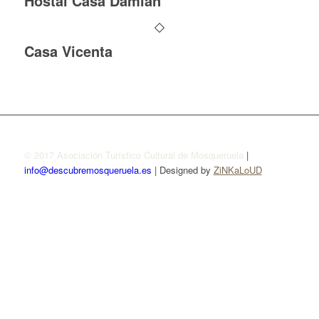
Hostal Casa Damián
Casa Vicenta
© 2017 Asociación Turístico Cultural de Mosqueruela
|
info@descubremosqueruela.es
| Designed by
ZiNKaLoUD