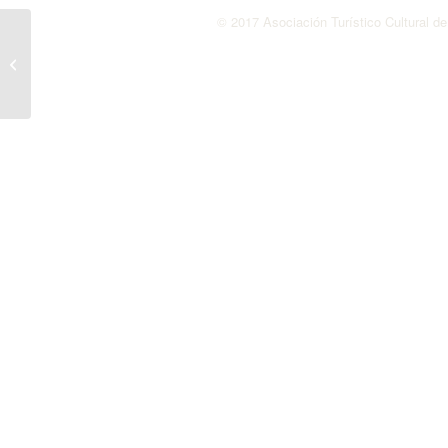
© 2017 Asociación Turístico Cultural d
Diario de Teruel – Juan
Carlos Escuder,
reconocido por su
entrega al desarrollo...