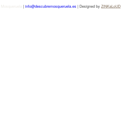
e Mosqueruela
|
info@descubremosqueruela.es
| Designed by
ZiNKaLoUD