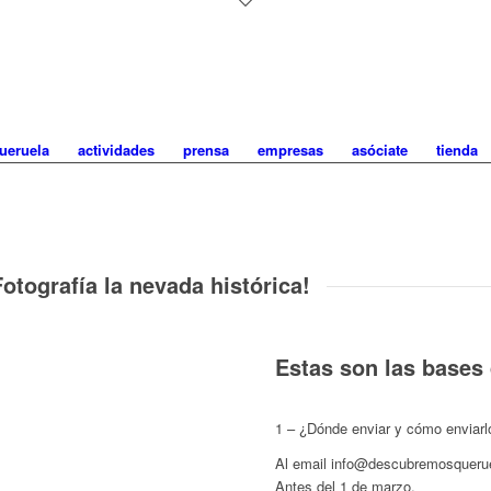
ueruela
actividades
prensa
empresas
asóciate
tienda
otografía la nevada histórica!
Estas son las bases
1 – ¿Dónde enviar y cómo enviarl
Al email info@descubremosqueru
Antes del 1 de marzo.