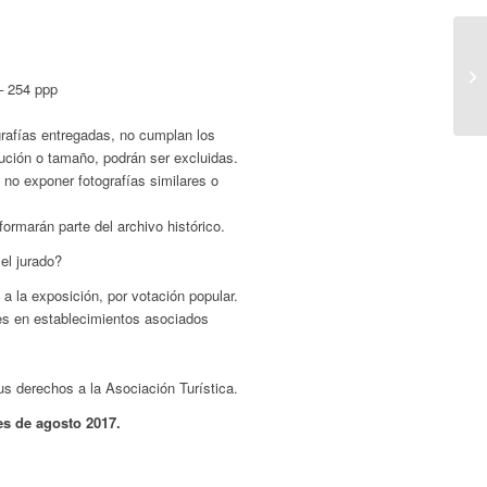
– 254 ppp
.
grafías entregadas, no cumplan los
ución o tamaño, podrán ser excluidas.
 no exponer fotografías similares o
ormarán parte del archivo histórico.
el jurado?
 a la exposición, por votación popular.
es en establecimientos asociados
us derechos a la Asociación Turística.
es de agosto 2017.