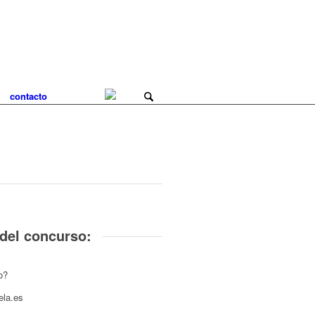
contacto
 del concurso:
o?
ela.es