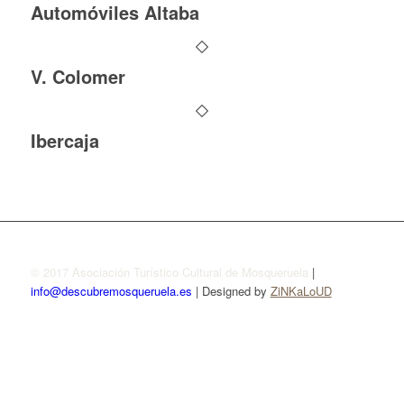
Automóviles Altaba
V. Colomer
Ibercaja
© 2017 Asociación Turístico Cultural de Mosqueruela
|
info@descubremosqueruela.es
| Designed by
ZiNKaLoUD