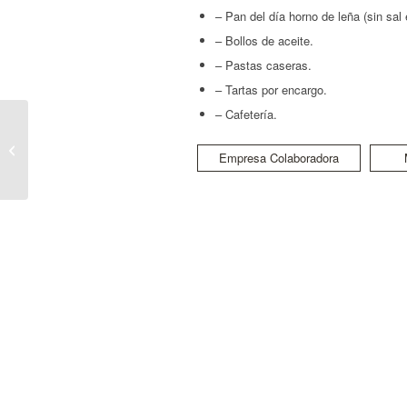
– Pan del día horno de leña (sin sal e
– Bollos de aceite.
– Pastas caseras.
– Tartas por encargo.
– Cafetería.
Casa Gil Andres
Empresa Colaboradora