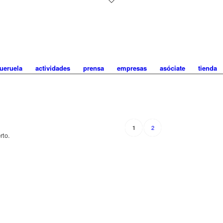
ueruela
actividades
prensa
empresas
asóciate
tienda
2
1
rto.