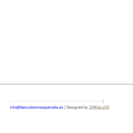
© 2017 Asociación Turístico Cultural de Mosqueruela
|
info@descubremosqueruela.es
| Designed by
ZiNKaLoUD