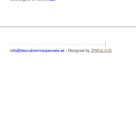
© 2017 Asociación Turístico Cultural de Mosqueruela
|
info@descubremosqueruela.es
| Designed by
ZiNKaLoUD