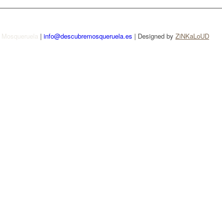
e Mosqueruela
|
info@descubremosqueruela.es
| Designed by
ZiNKaLoUD