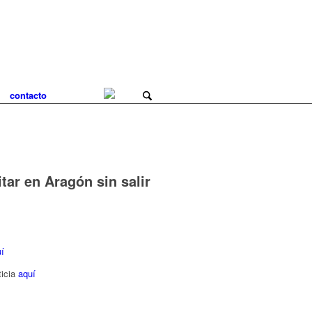
contacto
ar en Aragón sin salir
í
ticia
aquí