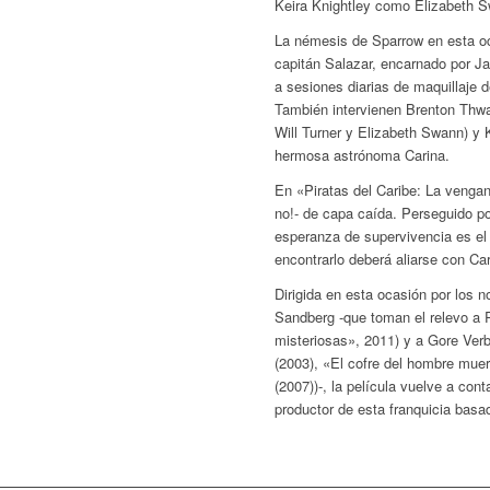
Keira Knightley como Elizabeth 
La némesis de Sparrow en esta oca
capitán Salazar, encarnado por J
a sesiones diarias de maquillaje 
También intervienen Brenton Thwa
Will Turner y Elizabeth Swann) y 
hermosa astrónoma Carina.
En «Piratas del Caribe: La venga
no!- de capa caída. Perseguido po
esperanza de supervivencia es el
encontrarlo deberá aliarse con Ca
Dirigida en esta ocasión por los
Sandberg -que toman el relevo a
misteriosas», 2011) y a Gore Verb
(2003), «El cofre del hombre muer
(2007))-, la película vuelve a co
productor de esta franquicia basa