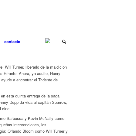
contacto
, Will Turner, liberarlo de la maldición
s Errante. Ahora, ya adulto, Henry
ayude a encontrar el Tridente de
.
en esta quinta entrega de la saga
ohnny Depp da vida al capitán Sparrow,
l cine.
como Barbossa y Kevin McNally como
queñas intervenciones, los
logía: Orlando Bloom como Will Turner y