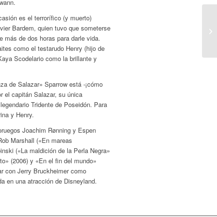
Swann.
sión es el terrorífico (y muerto)
avier Bardem, quien tuvo que someterse
de más de dos horas para darle vida.
ites como el testarudo Henry (hijo de
Kaya Scodelario como la brillante y
nza de Salazar» Sparrow está -¡cómo
r el capitán Salazar, su única
 legendario Tridente de Poseidón. Para
rina y Henry.
 noruegos Joachim Rønning y Espen
 Rob Marshall («En mareas
inski («La maldición de la Perla Negra»
to» (2006) y «En el fin del mundo»
ntar con Jerry Bruckheimer como
da en una atracción de Disneyland.