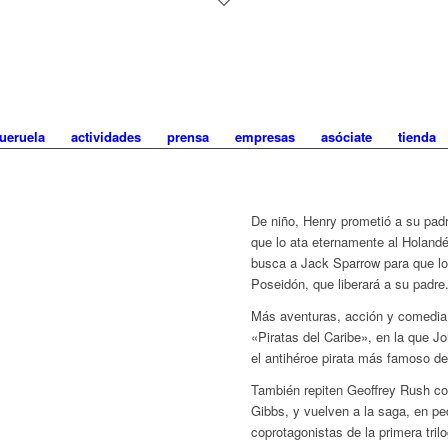
ueruela
actividades
prensa
empresas
asóciate
tienda
De niño, Henry prometió a su padre
que lo ata eternamente al Holandé
busca a Jack Sparrow para que lo 
Poseidón, que liberará a su padre
Más aventuras, acción y comedia 
«Piratas del Caribe», en la que J
el antihéroe pirata más famoso de
También repiten Geoffrey Rush 
Gibbs, y vuelven a la saga, en pe
coprotagonistas de la primera tri